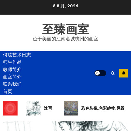
Skip
8 8 月, 2026
to
content
至臻画室
位于美丽的江南名城杭州的画室
何臻艺术日志
师生作品
教师简介
画室简介
联系我们
首页
速写
彩色头像.色彩静物.风景