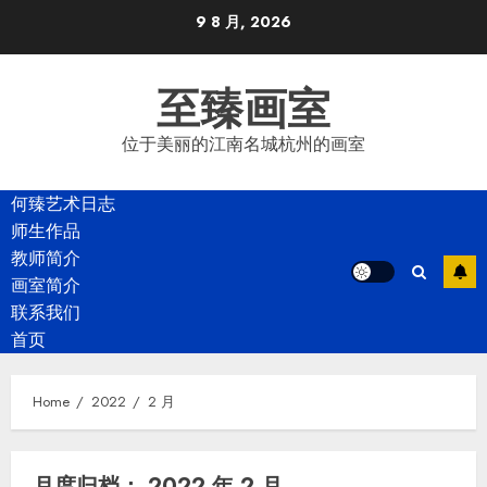
Skip
9 8 月, 2026
to
content
至臻画室
位于美丽的江南名城杭州的画室
何臻艺术日志
师生作品
教师简介
画室简介
联系我们
首页
Home
2022
2 月
月度归档：
2022 年 2 月