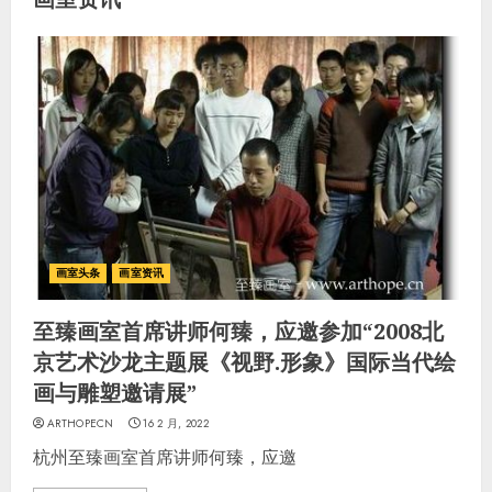
画室头条
画室资讯
至臻画室首席讲师何臻，应邀参加“2008北
京艺术沙龙主题展《视野.形象》国际当代绘
画与雕塑邀请展”
ARTHOPECN
16 2 月, 2022
杭州至臻画室首席讲师何臻，应邀