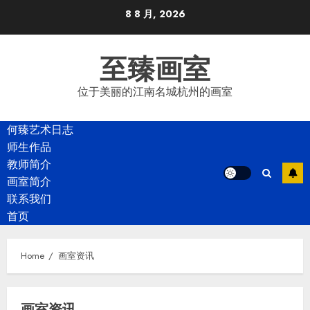
Skip
8 8 月, 2026
to
content
至臻画室
位于美丽的江南名城杭州的画室
何臻艺术日志
师生作品
教师简介
画室简介
联系我们
首页
Home
画室资讯
画室资讯